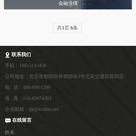
金融业绩
共
1
页
6
条
联系我们
手机：18612133450
公司地址：北京市朝阳区外馆斜街3号北京交通宾馆四层
电 话：400-698-1290
传 真：010-62074303
企业邮箱：ljk@xcitbm.net
在线留言
姓名